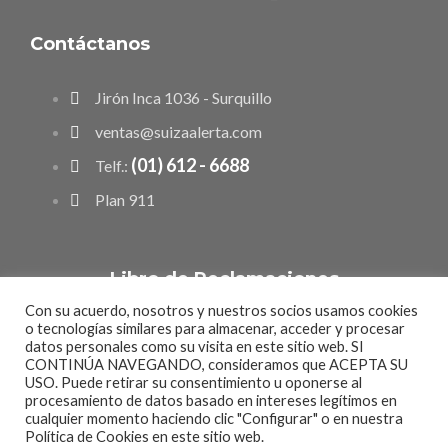
Contáctanos
Jirón Inca 1036 - Surquillo
ventas@suizaalerta.com
(01) 612 - 6688
Telf.:
Plan 911
Libro de Reclamaciones
Con su acuerdo, nosotros y nuestros socios usamos cookies
o tecnologías similares para almacenar, acceder y procesar
datos personales como su visita en este sitio web. SI
CONTINÚA NAVEGANDO, consideramos que ACEPTA SU
USO. Puede retirar su consentimiento u oponerse al
© 2024 Suiza Alerta. Seguridad y tranquilidad las 24 horas, todos
procesamiento de datos basado en intereses legítimos en
los días del año.
cualquier momento haciendo clic "Configurar" o en nuestra
Política de Cookies
en este sitio web.